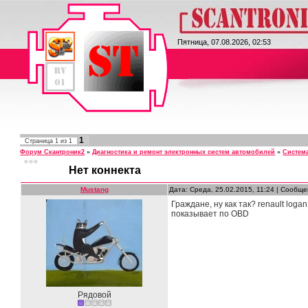
ScanTronic II
Пятница, 07.08.2026, 02:53
1
Страница
1
из
1
Форум Скантроник2
»
Диагностика и ремонт электронных систем автомобилей
»
Систем
Нет коннекта
Mustang
Дата: Среда, 25.02.2015, 11:24 | Сообщ
Граждане, ну как так? renault log
показывает по OBD
Рядовой