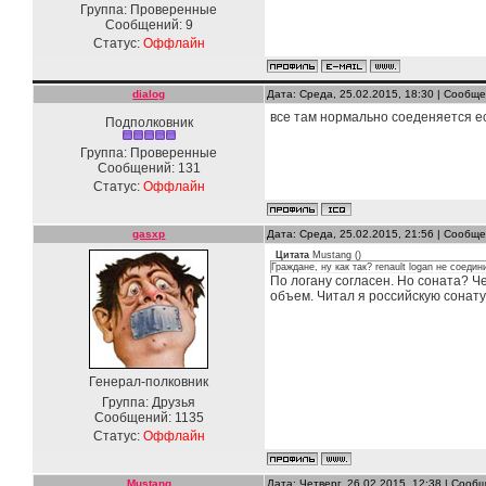
Группа: Проверенные
Сообщений:
9
Статус:
Оффлайн
dialog
Дата: Среда, 25.02.2015, 18:30 | Сообщ
все там нормально соеденяется е
Подполковник
Группа: Проверенные
Сообщений:
131
Статус:
Оффлайн
gasxp
Дата: Среда, 25.02.2015, 21:56 | Сообщ
Цитата
Mustang
(
)
Граждане, ну как так? renault logan не соеди
По логану согласен. Но соната? Ч
объем. Читал я российскую сонату
Генерал-полковник
Группа: Друзья
Сообщений:
1135
Статус:
Оффлайн
Mustang
Дата: Четверг, 26.02.2015, 12:38 | Соо