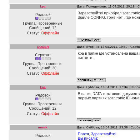
kpa
Дата: Понедельник, 11.04.2011, 20:18 |
Здравствуйте! приобрел scantronic
Рядовой
файле CONFIG. тоже нет , где мож
Группа: Проверенные
Сообщений:
12
Статус:
Оффлайн
GOGER
Дата: Вторник, 12.04.2011, 19:40 | Соо
kpa в папке где установлена ваша
Сержант
читаете.
Группа: Проверенные
Сообщений:
30
Статус:
Оффлайн
kpa
Дата: Суббота, 16.04.2011, 17:34 | Соо
В папке DATA текстового документа
Рядовой
первых партиях scantronic ID ном
Группа: Проверенные
Сообщений:
12
Статус:
Оффлайн
umnik
Дата: Суббота, 16.04.2011, 23:38 | Соо
Павел, Здравствуйте!
Рядовой
Вы писали: