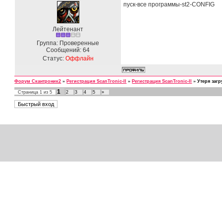
пуск-все программы-st2-CONFIG
Лейтенант
Группа: Проверенные
Сообщений:
64
Статус:
Оффлайн
Форум Скантроник2
»
Регистрация ScanTronic-II
»
Регистрация ScanTronic-II
»
Утеря загр
1
Страница
1
из
5
2
3
4
5
»