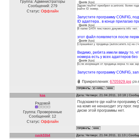
Группа: Администраторы
Quote
(
kpa
)
Сообщений:
279
Здравствуйте! приобрел scantronic более год
найти ID номер.
Статус:
Оффлайн
Запустите программу CONFIG, подк
ID адаптера.. в конце прилагаю пр
Quote
(
kpa
)
В папке DATA текстового документа info -нет.
этот файл появляется после перв
Quote
(
kpa
)
Спрашивал у продавца (autoscaners.ru) на сч
Видимо, ребята имели ввиду то, чт
номера есть у всех адаптеров без
Quote
(
kpa
)
Если инормация от продавца верна то как за
Запустите программу CONFIG, запи
Прикрепления:
6705929.jpg
(29.
kpa
Дата: Четверг, 21.04.2011, 10:18 | Соо
Подскажете где найти программу CO
Рядовой
на комп не ненаходит эту прог. пе
диске этой программы нет.
Группа: Проверенные
Сообщений:
12
Статус:
Оффлайн
rusik53b4
Дата: Четверг, 21.04.2011, 11:13 | Сооб