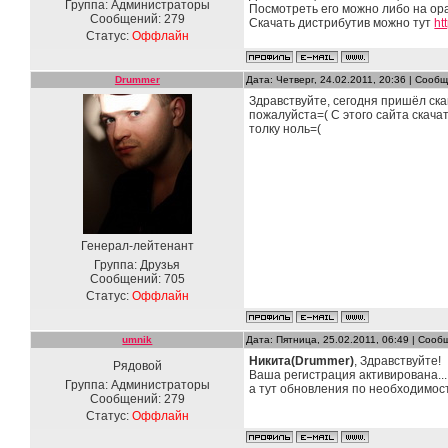
Группа: Администраторы
Посмотреть его можно либо на ор
Сообщений:
279
Скачать дистрибутив можно тут
ht
Статус:
Оффлайн
Drummer
Дата: Четверг, 24.02.2011, 20:36 | Соо
Здравствуйте, сегодня пришёл ск
пожалуйста=( С этого сайта скачат
толку ноль=(
Генерал-лейтенант
Группа: Друзья
Сообщений:
705
Статус:
Оффлайн
umnik
Дата: Пятница, 25.02.2011, 06:49 | Соо
Никита(Drummer)
, Здравствуйте!
Рядовой
Ваша регистрация активирована...
Группа: Администраторы
а тут обновления по необходимос
Сообщений:
279
Статус:
Оффлайн