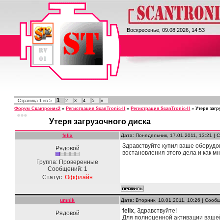
ScanTronic II
Воскресенье, 09.08.2026, 14:53
1
Страница
1
из
5
2
3
4
5
»
Форум Скантроник2
»
Регистрация ScanTronic-II
»
Регистрация ScanTronic-II
»
Утеря загр
Утеря загрузочного диска
felix
Дата: Понедельник, 17.01.2011, 13:21 |
Здравствуйте купил ваше оборудов
Рядовой
востановления этого дела и как 
Группа: Проверенные
Сообщений:
1
Статус:
Оффлайн
umnik
Дата: Вторник, 18.01.2011, 10:26 | Соо
felix
, Здравствуйте!
Рядовой
Для полноценной активации вашей