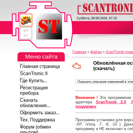
ScanTronic II
Суббота, 08.08.2026, 07:15
Главная
»
Файлы
»
ScanTronik (нов
Меню сайта
Обновлённая ос
Главная страница
(скачать)
ScanTronic II
Где Купить...
Регистрация
прибора
Внимание !
Эта программная 
Скачать
адаптера
ScanTronik 2.0
.
обновления...
поддержку
.
Оформить заказ...
Тех. Поддержка
Программа установки для верси
-XP, -Vista, -7, -8, -10 ). 
Форум (обмен
программу и НЕ включает в се
опытом)