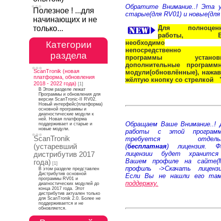
Обратите Внимание..! Эта 
Полезное ! ...для
старые(для RV01) и новые(для
начинающих и не
только...
Для полноцен
работы, В
необходимо
Категории
непосредственно 
раздела
программы установи
дополнительные программ
ScanTronik (новая
модули(обновлённые), нажав
платформа, обновления
жёлтую кнопку со стрелкой "
2018 - 2022 года)
[1]
В Этом разделе лежат
Программы и обновления для
версии ScanTronic-II RV02.
Новый интерфейс(платформа)
основной программы и
диагностические модули к
ней. Новая платформа
Обращаем Ваше Внимание..! 
поддерживает и старые и
новые модули.
работы с этой программ
ScanTronik
требуется отдельн
(
бесплатная
) лицензия. Ф
(устаревший
лицензии будет хранитс
дистрибутив 2017
Вашем профиле на сайте(
года)
[1]
профиль ->Скачать лицензи
В этом разделе представлен
Дистрибутив основной
Если Вы не нашли его та
программы RV01 и
поддержку.
диагностических модулей до
конца 2017 года. Этот
дистрибутив актуален только
для ScanTronik 2.0. Более не
поддерживается и не
обновляется.