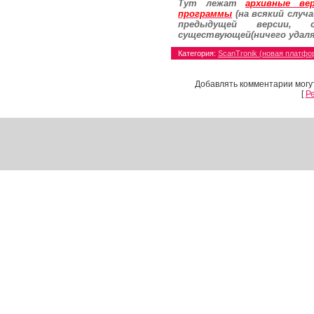
Тут лежат
архивные ве
программы
(на всякий случа
предыдущей версии, 
существующей(ничего удаля
Категория
:
ScanTronik (новая платфор
Просмотров
:
9969
|
Загрузок
:
4533
|
К
Добавлять комментарии могу
[
Р