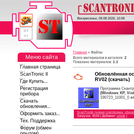
ScanTronic II
Воскресенье, 09.08.2026, 10:06
Главная
»
Файлы
Меню сайта
Всего материалов в каталоге
:
2
Показано материалов
:
1-1
Главная страница
ScanTronic II
Обновлённая ос
RV02 (скачать)
Где Купить...
Регистрация
Программа Скант
(Windows XP, Vista,
прибора
190723_11001_0
о
Скачать
обновления...
ScanTronik (новая платформа, обновл
Оформить заказ...
Загрузок: 4534 | Добавил:
umnik
|
Тех. Поддержка
Форум (обмен
опытом)