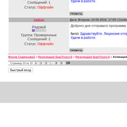
Удачи в работе.
Сообщений:
1
Статус:
Оффлайн
vadxsp
Дата: Вторник, 10.05.2016, 17:05 | Соо
Доброго дня отправьте программу
Рядовой
farsi:
Здравствуйте. Лицензия отпр
Группа: Проверенные
Удачи в работе.
Сообщений:
2
Статус:
Оффлайн
Форум Скантроник2
»
Регистрация ScanTronic-II
»
Регистрация ScanTronic-II
»
Активаци
10
Страница
10
из
10
«
1
2
…
8
9