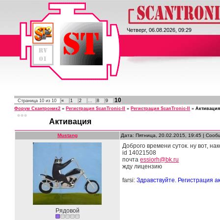
ScanTronic II
Четверг, 06.08.2026, 09:29
10
Страница
10
из
10
«
1
2
…
8
9
Форум Скантроник2
»
Регистрация ScanTronic-II
»
Регистрация ScanTronic-II
»
Активаци
Активация
Mustang
Дата: Пятница, 20.02.2015, 19:45 | Соо
Доброго времени суток. ну вот, на
id 14021508
почта
essiorh@bk.ru
жду лицензию
farsi:
Здравствуйте. Регистрация а
Рядовой